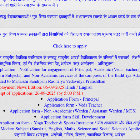
 एवं शारीरिक स्वास्थ्य के सम्बन्ध में ।
सम्बद्ध वेदपाठशालाओं / गुरु-शिष्य परम्परा इकाइयों में अध्ययनरत छात्रों के आधार कार्ड के.व
।
 गुरु शिष्य परम्परा इकाइयों द्वारा विद्यार्थियों को विद्यालय स्थानान्तरण प्रमाण पत्र जारी करने
Click here to apply
नि राष्ट्रीय वेदविद्या प्रतिष्ठान से सम्बद्ध राष्ट्रीय आदर्श वेदविद्यालय के परिसरों में प्राचार्य, शै
आधुनिक विषय) एवं गैर-शैक्षणिक सेवा हेतु आवेदन-पत्र आमंत्रण - अधिसूचना
pplication - Notification for engagement of Principal, Academic (Veda Teachers)
n Subjects), and Non-Academic services at the campuses of the Rashtriya Ad
iated to Maharshi Sandipani Rashtriya Vedavidya Pratishthan
ployment News Edition: 06-09-2025
Hindi
/
English
ceipt of applications: 26-09-2025 (by 5:00 P.M.)
Application Form - Principal
Application form - Veda Teacher
Application form - Non -Academic (Warden / Assistant Warden / MTS)
Application form Skill Development
Application form - Yoga Teacher & Sports Instructor / योग अध्यापक और खेल अनु
 Modern Subject (Sanskrit, English, Maths, Science and Social Science) Applic
सहगामी विषय (संस्कृत, अंग्रेजी, गणित, विज्ञान, सामाजिक विज्ञान) आवेदन