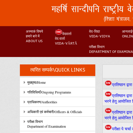
अस्माकं विषये
वेद-विद्या
आनलाईन
वेदवार्ता
हमारे बारे में
VEDA-VIDYA
ONLIN
वेद वार्ता
ABOUT US
VEDA-VĀRTĀ
परीक्षा विभाग
DEPARTMENT OF EXAMIN
त्वरित सम्पर्क\QUICK LINKS
मुखपृष्ठ/Home
प्रतिष्ठान द्
गतिविधियाँ/Ongoing Programms
प्रतिष्ठान द्
भरने हेतु आयोजित ल
प्राधिकरण/Authorities
अधिकारी एवं कर्मचारी/Officers & Officials
प्रतिष्ठान द्
भरने हेतु आयोजित लि
परीक्षा विभाग
Department of Examination
परीक्षा पे चर्च