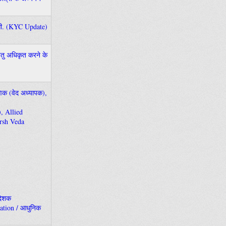
ाय.सी. (KYC Update)
 हेतु अधिकृत करने के
क्षणिक (वेद अध्यापक),
, Allied
arsh Veda
देशक
ation / आधुनिक