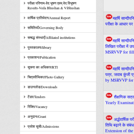
परीक्षा परिणाम-वेद भूषण एवम् वेद विभूषण
Results-Veda Bhushan & Vibhushan
वार्षिक प्रतिवेदन/Annual Report
महर्षि सान्दीप
परीक्षा के आधार पर स
समितियाँ/Governing Body
सम्बद्ध संस्थाएँ/Affiliated institutions
महर्षि सान्दीप
लिखित परीक्षा में 
पुस्तकालय/library
MSRVVP for filli
प्रकाशन/Publication
सूचना का अधिकार/RTI
महर्षि सान्दीपन
पत्र, जवाब कुंजी 
चित्रवीथिका/Photo Gallery
by MSRVVP for t
डाउनलोड/Downloads
शैक्षणिक सत्र 
टेंडर/Tendors
Yearly Examinat
रिक्ति/Vacancy
अनुदान/Grant
अर्द्धवार्षिक
तिथि बढ़ाने के संबंध
प्रवेश सूची/Admissions
Extension of the