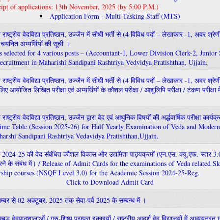
ceipt of applications: 13th November, 2025 (by 5:00 P.M.)
Application Form - Multi Tasking Staff (MTS)
नि राष्ट्रीय वेदविद्या प्रतिष्ठान, उज्जैन में सीधी भर्ती से (4 विविध पदों – लेखाकार -1, अवर श्र
यनित अभ्यर्थियों की सूची ।
es selected for 4 various posts – (Accountant-1, Lower Division Clerk-2, Junior
ecruitment in Maharishi Sandipani Rashtriya Vedvidya Pratishthan, Ujjain.
नि राष्ट्रीय वेदविद्या प्रतिष्ठान, उज्जैन में सीधी भर्ती से (4 विविध पदों – लेखाकार -1, अवर श्र
 आयोजित लिखित परीक्षा एवं अभ्यर्थियों के कौशल परीक्षा / आशुलिपि परीक्षा / टंकण परीक्षा में 
ि राष्ट्रीय वेदविद्या प्रतिष्ठान, उज्‍जैन द्वारा वेद एवं आधुनिक विषयों की अर्द्धवार्षिक परीक्षा कार
Time Table (Session 2025-26) for Half Yearly Examination of Veda and Modern
arshi Sandipani Rashtriya Vedavidya Pratishthan,Ujjain.
 2024-25 की वेद संबंधित कौशल विकास और उद्यमिता पाठ्यक्रमों (एन.एस. क्यू.एफ.-स्तर 3.0) 
करने के संबंध में। / Release of Admit Cards for the examinations of Veda related 
rship courses (NSQF Level 3.0) for the Academic Session 2024-25-Reg.
Click to Download Admit Card
म्बर से 02 अक्टूबर, 2025 तक सेवा-पर्व 2025 के सम्बन्ध में ।
सम्बद्ध वेदपाठशालाओं / गुरु-शिष्य परम्परा इकाइयों / राष्ट्रीय आदर्श वेद विद्यालयों में अध्ययनरत