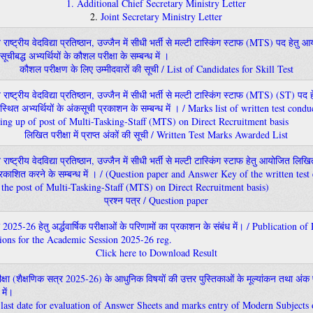
1.
Additional Chief Secretary Ministry Letter
2.
Joint Secretary Ministry Letter
नि राष्ट्रीय वेदविद्या प्रतिष्ठान, उज्जैन में सीधी भर्ती से मल्टी टास्किंग स्टाफ (MTS) पद हेत
ूचीबद्ध अभ्यर्थियों के कौशल परीक्षा के सम्बन्ध में ।
कौशल परीक्षण के लिए उम्मीदवारों की सूची / List of Candidates for Skill Test
नि राष्ट्रीय वेदविद्या प्रतिष्ठान, उज्जैन में सीधी भर्ती से मल्टी टास्किंग स्टाफ (MTS) (ST) प
उपस्थित अभ्यर्थियों के अंकसूची प्रकाशन के सम्बन्ध में । / Marks list of written test cond
ng up of post of Multi-Tasking-Staff (MTS) on Direct Recruitment basis
लिखित परीक्षा में प्राप्त अंकों की सूची / Written Test Marks Awarded List
ि राष्ट्रीय वेदविद्या प्रतिष्ठान, उज्जैन में सीधी भर्ती से मल्टी टास्किंग स्टाफ हेतु आयोजित लिखित
प्रकाशित करने के सम्बन्ध में । / (Question paper and Answer Key of the written te
he post of Multi-Tasking-Staff (MTS) on Direct Recruitment basis)
प्रश्न पत्र / Question paper
2025-26 हेतु अर्द्धवार्षिक परीक्षाओं के परिणामों का प्रकाशन के संबंध में। / Publication o
ions for the Academic Session 2025-26 reg.
Click here to Download Result
 परीक्षा (शैक्षणिक सत्र 2025-26) के आधुनिक विषयों की उत्तर पुस्तिकाओं के मूल्यांकन तथा अंक प
 में।
 last date for evaluation of Answer Sheets and marks entry of Modern Subjects 